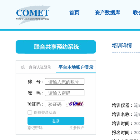
首页
资产数据库
联
培训详情
平台本地账户登录
统一身份认证登录
账 号：
密 码：
验证码：
培训仪器：
流
保持登录状态
培训名称：
流
登录
培训时间：
20
忘记密码
注册账户
报名时间：
20